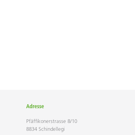
Adresse
Pfäf­fi­kon­er­strasse 8/10
8834 Schin­del­legi